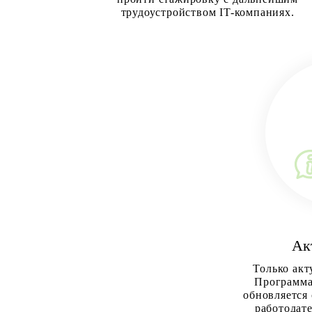
трудоустройством IT-компаниях.
Ак
Только акт
Программа
обновляется 
работодат