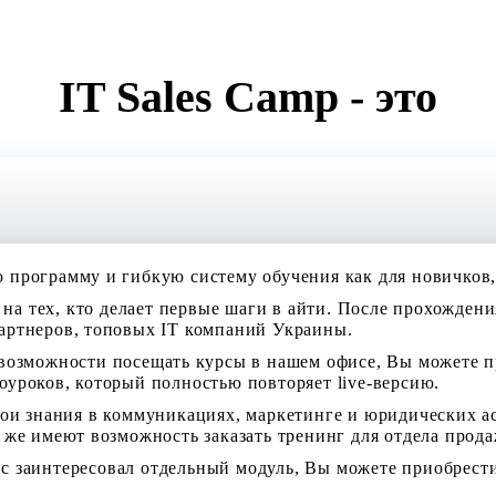
О нас
IT Sales Camp - это
Программа и цены
События
Блог
Контакты
программу и гибкую систему обучения как для новичков, 
н на тех, кто делает первые шаги в айти. После прохожден
артнеров, топовых IT компаний Украины.
у возможности посещать курсы в нашем офисе, Вы можете п
уроков, который полностью повторяет live-версию.
вои знания в коммуникациях, маркетинге и юридических а
 же имеют возможность заказать тренинг для отдела прода
ас заинтересовал отдельный модуль, Вы можете приобрести 