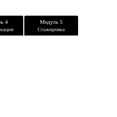
ь 4
Модуль 5
кация
Стажировка